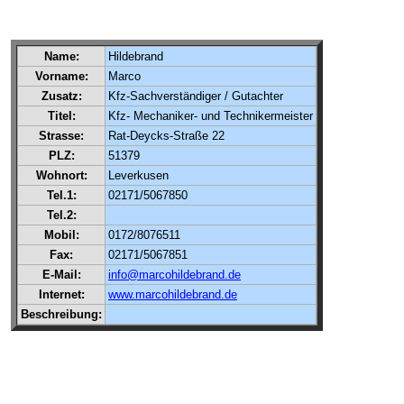
Name:
Hildebrand
Vorname:
Marco
Zusatz:
Kfz-Sachverständiger / Gutachter
Titel:
Kfz- Mechaniker- und Technikermeister
Strasse:
Rat-Deycks-Straße 22
PLZ:
51379
Wohnort:
Leverkusen
Tel.1:
02171/5067850
Tel.2:
Mobil:
0172/8076511
Fax:
02171/5067851
E-Mail:
info@marcohildebrand.de
Internet:
www.marcohildebrand.de
Beschreibung: