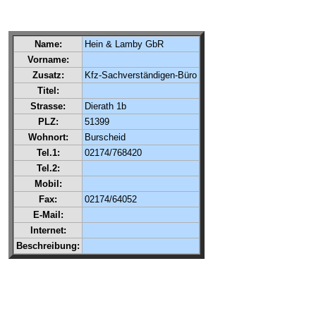
Name:
Hein & Lamby GbR
Vorname:
Zusatz:
Kfz-Sachverständigen-Büro
Titel:
Strasse:
Dierath 1b
PLZ:
51399
Wohnort:
Burscheid
Tel.1:
02174/768420
Tel.2:
Mobil:
Fax:
02174/64052
E-Mail:
Internet:
Beschreibung: