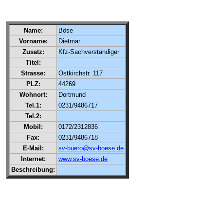
Name:
Böse
Vorname:
Dietmar
Zusatz:
Kfz-Sachverständiger
Titel:
Strasse:
Ostkirchstr. 117
PLZ:
44269
Wohnort:
Dortmund
Tel.1:
0231/9486717
Tel.2:
Mobil:
0172/2312836
Fax:
0231/9486718
E-Mail:
sv-buero@sv-boese.de
Internet:
www.sv-boese.de
Beschreibung: