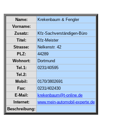
Name:
Krekenbaum & Fengler
Vorname:
Zusatz:
Kfz-Sachverständigen-Büro
Titel:
Kfz-Meister
Strasse:
Nelkenstr. 42
PLZ:
44289
Wohnort:
Dortmund
Tel.1:
0231/40595
Tel.2:
Mobil:
0170/3802691
Fax:
0231/402430
E-Mail:
krekenbaum@t-online.de
Internet:
www.mein-automobil-experte.de
Beschreibung: