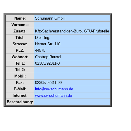
Name:
Schumann GmbH
Vorname:
Zusatz:
Kfz-Sachverständigen-Büro, GTÜ-Prüfstelle
Titel:
Dipl.-Ing.
Strasse:
Herner Str. 110
PLZ:
44575
Wohnort:
Castrop-Rauxel
Tel.1:
02305/92311-0
Tel.2:
Mobil:
Fax:
02305/92311-99
E-Mail:
info@sv-schumann.de
Internet:
www.sv-schumann.de
Beschreibung: