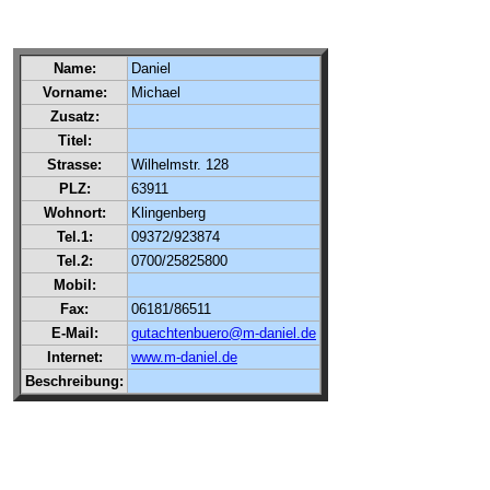
Name:
Daniel
Vorname:
Michael
Zusatz:
Titel:
Strasse:
Wilhelmstr. 128
PLZ:
63911
Wohnort:
Klingenberg
Tel.1:
09372/923874
Tel.2:
0700/25825800
Mobil:
Fax:
06181/86511
E-Mail:
gutachtenbuero@m-daniel.de
Internet:
www.m-daniel.de
Beschreibung: