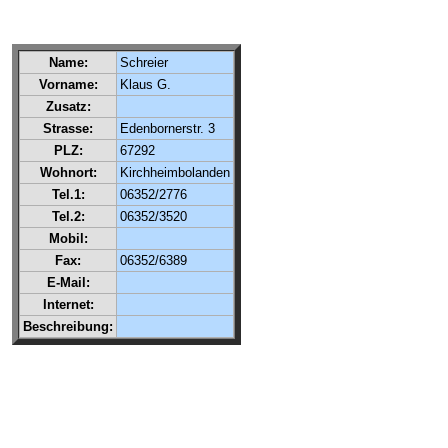
Name:
Schreier
Vorname:
Klaus G.
Zusatz:
Strasse:
Edenbornerstr. 3
PLZ:
67292
Wohnort:
Kirchheimbolanden
Tel.1:
06352/2776
Tel.2:
06352/3520
Mobil:
Fax:
06352/6389
E-Mail:
Internet:
Beschreibung: